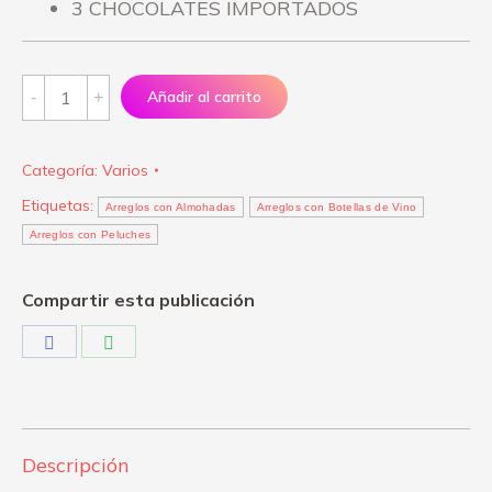
3 CHOCOLATES IMPORTADOS
Arreglo
Añadir al carrito
"I
love
Categoría:
Varios
make
Etiquetas:
up"
Arreglos con Almohadas
Arreglos con Botellas de Vino
Arreglos con Peluches
quantity
Compartir esta publicación
Share
Share
on
on
Facebook
WhatsApp
Descripción