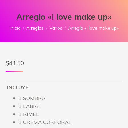
Arreglo «I love make up»
Estás aquí:
Inicio
Arreglos
Varios
Arreglo «I love make up»
$
41.50
INCLUYE:
1 SOMBRA
1 LABIAL
1 RIMEL
1 CREMA CORPORAL