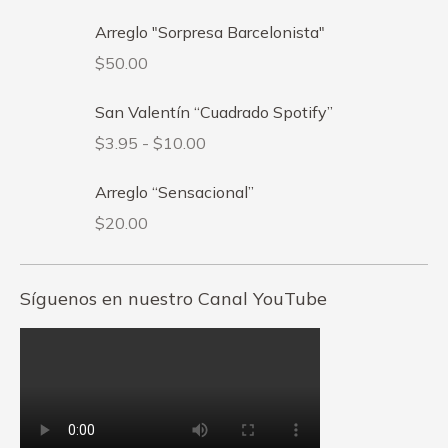
Arreglo "Sorpresa Barcelonista"
$
50.00
San Valentín “Cuadrado Spotify”
Rango
$
3.95
-
$
10.00
de
Arreglo “Sensacional”
precios:
desde
$
20.00
$3.95
hasta
Síguenos en nuestro Canal YouTube
$10.00