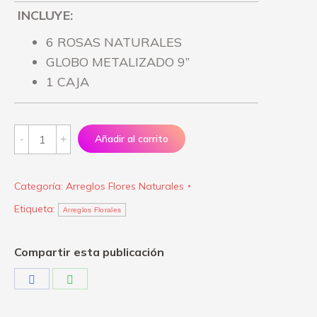
INCLUYE:
6 ROSAS NATURALES
GLOBO METALIZADO 9”
1 CAJA
Arreglo
Añadir al carrito
TQM
quantity
Categoría:
Arreglos Flores Naturales
Etiqueta:
Arreglos Florales
Compartir esta publicación
Share
Share
on
on