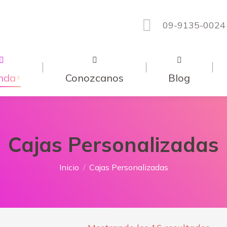
09-9135-0024
nda
Conozcanos
Blog
Cajas Personalizadas
Estás aquí:
Inicio
Cajas Personalizadas