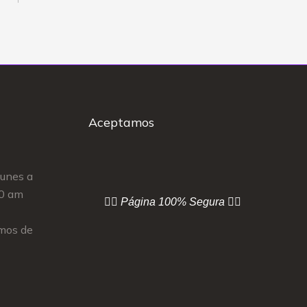
Aceptamos
Lunes a
00 am
👇🏻 Página
100% Segura 👇🏻
mos de