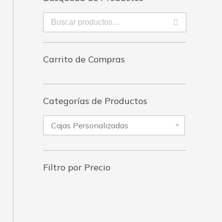
enado
imos
Carrito de Compras
Categorías de Productos
Filtro por Precio
Precio
Precio
mínimo
máximo