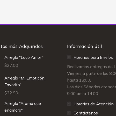
tos más Adquiridos
Información útil
Arreglo “Loco Amor”
Horarios para Envíos
$
27.00
Realizamos entregas de 
Viernes a partir de las 8:
Arreglo “Mi Emoticón
hasta 18:00.
Favorito"
Los días Sábados atende
$
32.90
9:00 am a 14:00.
Arreglo “Aroma que
Horarios de Atención
enamora"
Contáctenos