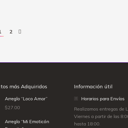
1
2
tos más Adquiridos
Información útil
Arreglo “Loco Amor”
Horarios para Envíos
$
27.00
Realizamos entregas de 
Viernes a partir de las 8:
Arreglo “Mi Emoticón
hasta 18:00.