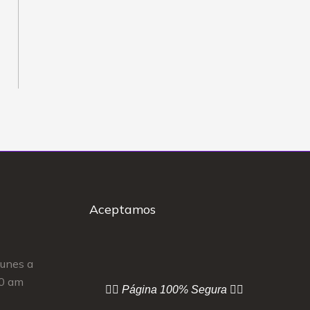
Aceptamos
Lunes a
00 am
👇🏻 Página
100% Segura 👇🏻