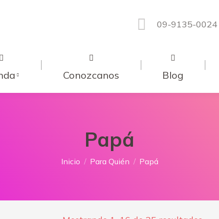
09-9135-0024
nda
Conozcanos
Blog
Papá
Estás aquí:
Inicio
Para Quién
Papá