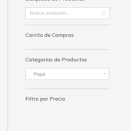
enado
imos
Carrito de Compras
Categorías de Productos
Filtro por Precio
Precio
Precio
mínimo
máximo