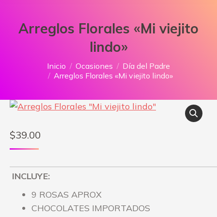
Arreglos Florales «Mi viejito
lindo»
Estás aquí:
Inicio
Ocasiones
Día del Padre
Arreglos Florales «Mi viejito lindo»
$
39.00
INCLUYE:
9 ROSAS APROX
CHOCOLATES IMPORTADOS