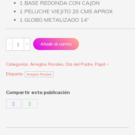
1 BASE REDONDA CON CAJON
1 PELUCHE VIEJITO 20 CMS APROX
1 GLOBO METALIZADO 14”
Arreglos
Añadir al carrito
Florales
"Mi
Categorías:
Arreglos Florales
,
Día del Padre
,
Papá
viejito
Etiqueta:
lindo"
Arreglos Florales
quantity
Compartir esta publicación
Share
Share
on
on
Facebook
WhatsApp