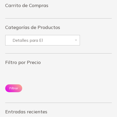
Carrito de Compras
Categorías de Productos
Filtro por Precio
Precio
Pr
mínimo
má
Filtrar
Entradas recientes