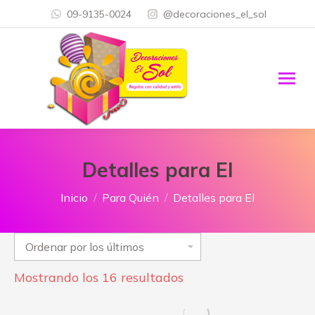
09-9135-0024
@decoraciones_el_sol
Detalles para El
Estás aquí:
Inicio
Para Quién
Detalles para El
Ordenado
Mostrando los 16 resultados
por