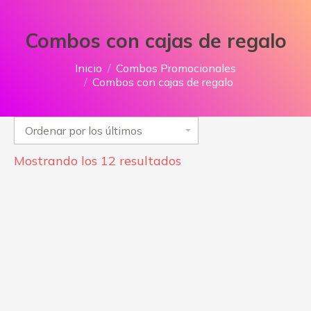
Combos con cajas de regalo
Estás aquí:
Inicio
Combos Promocionales
Combos con cajas de regalo
Ordenado
Mostrando los 12 resultados
por
los
últimos