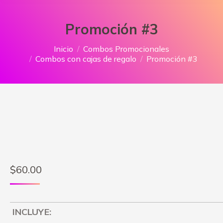
Promoción #3
Estás aquí:
Inicio
Combos Promocionales
Combos con cajas de regalo
Promoción #3
$
60.00
INCLUYE: