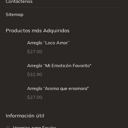
Contáctenos
Sitemap
Productos más Adquiridos
Arreglo “Loco Amor”
$
27.00
Arreglo “Mi Emoticón Favorito"
$
32.90
Arreglo “Aroma que enamora"
$
27.00
Información útil
Horarios para Envíos