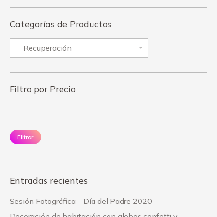
Categorías de Productos
Filtro por Precio
Precio
Pr
mínimo
má
Filtrar
Entradas recientes
Sesión Fotográfica – Día del Padre 2020
Decoración de habitación con globos confetti y