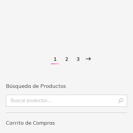
Arreglo Floral “Las cajas del Amor” De Rosas
$
35.00
1
2
3
Búsqueda de Productos
Carrito de Compras