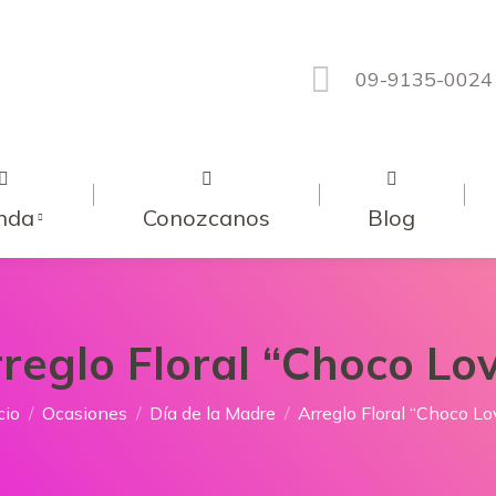
09-9135-0024
nda
Conozcanos
Blog
reglo Floral “Choco Lo
tás aquí:
cio
Ocasiones
Día de la Madre
Arreglo Floral “Choco Lo