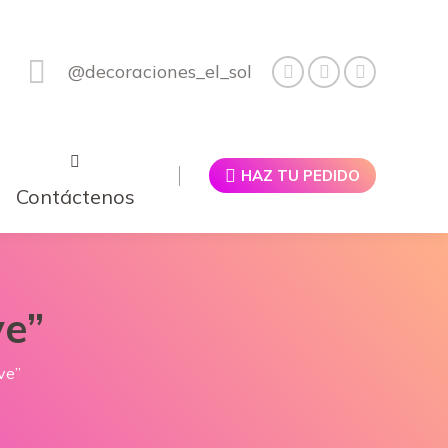
@decoraciones_el_sol
HAZ TU PEDIDO
Contáctenos
ve”
ve”