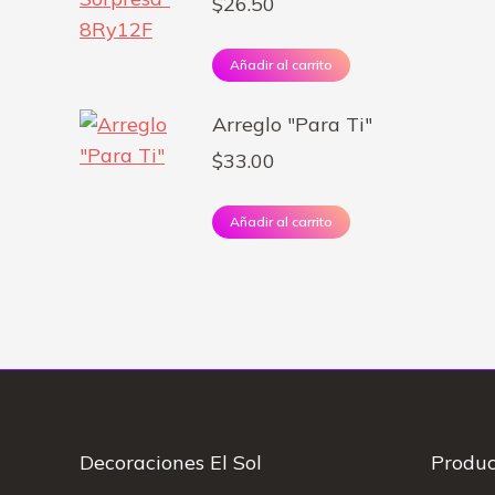
$
26.50
Añadir al carrito
Arreglo "Para Ti"
$
33.00
Añadir al carrito
Decoraciones El Sol
Produc