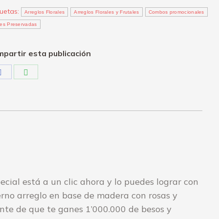
quetas:
Arreglos Florales
Arreglos Florales y Frutales
Combos promocionales
res Preservadas
partir esta publicación
Share
Share
on
on
Facebook
WhatsApp
cial está a un clic ahora y lo puedes lograr con
ierno arreglo en base de madera con rosas y
ante de que te ganes 1’000.000 de besos y