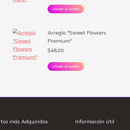
Añadir al carrito
Arreglo "Sweet Flowers
Premium"
$
48.00
Añadir al carrito
tos más Adquiridos
Información útil