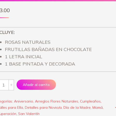
3.00
CLUYE:
ROSAS NATURALES
FRUTILLAS BAÑADAS EN CHOCOLATE
1 LETRA INICIAL
1 BASE PINTADA Y DECORADA
reglo
Añadir al carrito
ral
hoco
egorías:
Aniversario
,
Arreglos Flores Naturales
,
Cumpleaños
,
ve”
lles para Ella
,
Detalles para Novio/a
,
Día de la Madre
,
Mamá
,
antity
uperación
,
San Valentín