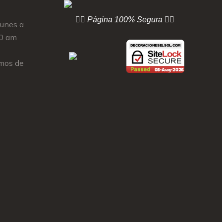
👇🏻 Página
100% Segura 👇🏻
Lunes a
00 am
mos de