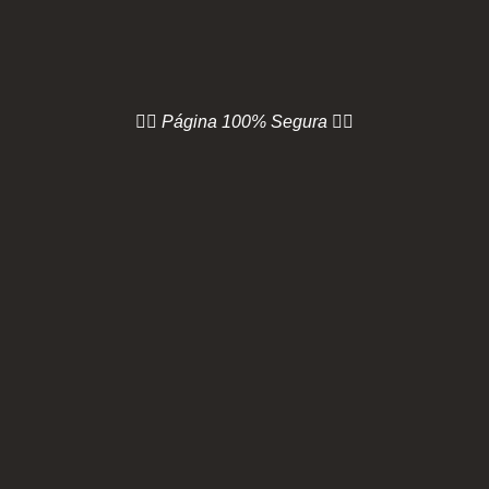
👇🏻 Página
100% Segura 👇🏻