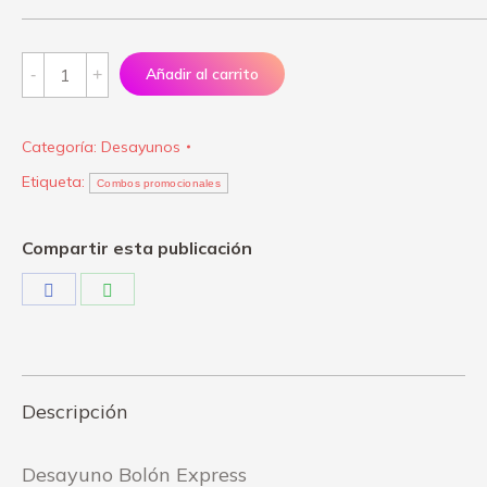
Desayuno
Añadir al carrito
Bolón
Express
Categoría:
Desayunos
quantity
Etiqueta:
Combos promocionales
Compartir esta publicación
Share
Share
on
on
Facebook
WhatsApp
Descripción
Desayuno Bolón Express