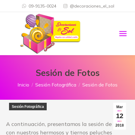
09-9135-0024
@decoraciones_el_sol
Sesión de Fotos
Estás aquí:
Inicio
Sesión Fotográfica
Sesión de Fotos
Sesión Fotográfica
Mar
12
A continuación, presentamos la sesión de fotos
2018
con nuestros hermosos y tiernos peluches