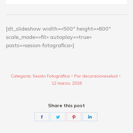
[dt_slideshow width=»500″ height=»800″
scale_mode=»fit» autoplay=»true»
posts=»sesion-fotografica»]
Categoría:
Sesión Fotográfica
Por
decoracioneselsol
12 marzo, 2018
Share this post
Share
Share
Share
Share
on
on
on
on