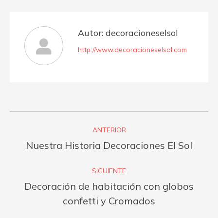
Facebook
Twitter
Pinterest
LinkedIn
Autor:
decoracioneselsol
http://www.decoracioneselsol.com
Navegación
ANTERIOR
entre
Publicación
Nuestra Historia Decoraciones El Sol
publicaciones
anterior:
SIGUIENTE
Decoración de habitación con globos
Publicación
confetti y Cromados
siguiente: