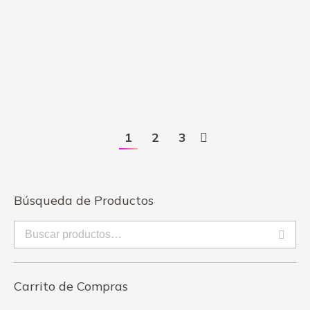
Arreglo Floral “Las cajas del Amor” De Rosas
$
35.00
1
2
3
Búsqueda de Productos
Carrito de Compras