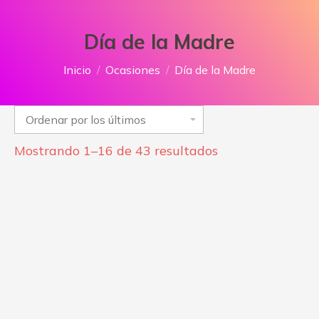
Día de la Madre
Estás aquí:
Inicio
Ocasiones
Día de la Madre
Ordenado
Mostrando 1–16 de 43 resultados
por
los
últimos