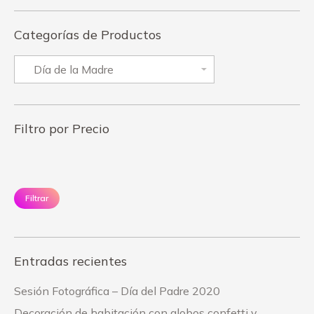
Categorías de Productos
Filtro por Precio
Precio
Pr
mínimo
má
Filtrar
Entradas recientes
Sesión Fotográfica – Día del Padre 2020
Decoración de habitación con globos confetti y