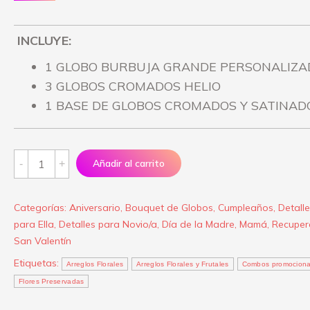
INCLUYE:
1 GLOBO BURBUJA GRANDE PERSONALIZA
3 GLOBOS CROMADOS HELIO
1 BASE DE GLOBOS CROMADOS Y SATINAD
Bouquet
Añadir al carrito
de
Globos
Categorías:
Aniversario
,
Bouquet de Globos
,
Cumpleaños
,
Detall
“Perfect
para Ella
,
Detalles para Novio/a
,
Día de la Madre
,
Mamá
,
Recuper
for
San Valentín
you”
Etiquetas:
Arreglos Florales
Arreglos Florales y Frutales
Combos promociona
quantity
Flores Preservadas