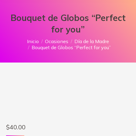
Bouquet de Globos “Perfect
for you”
Estás aquí:
Inicio
Ocasiones
Día de la Madre
Bouquet de Globos “Perfect for you”
$
40.00