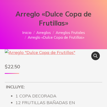
Arreglo «Dulce Copa de
Frutillas»
Estás aquí:
Inicio
Arreglos
Arreglos Frutales
Arreglo «Dulce Copa de Frutillas»
$
22.50
INCLUYE:
1 COPA DECORADA
12 FRUTILLAS BAÑADAS EN