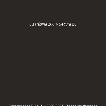
👇🏻 Página
100% Segura 👇🏻
Decoraciones El Sol ® - 2020-2024 - Todos los derechos