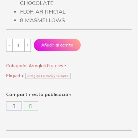
CHOCOLATE
FLOR ARTIFICIAL
8 MASMELLOWS
Arreglo
Añadir al carrito
"Dulce
Copa
Categoría:
Arreglos Frutales
de
Etiqueta:
Frutillas"
Arreglos Florales y Frutales
quantity
Compartir esta publicación
Share
Share
on
on
Facebook
WhatsApp