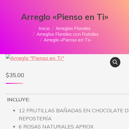
Arreglo «Pienso en Ti»
Estás aquí:
Inicio
Arreglos Florales
Arreglos Florales con Frutales
Arreglo «Pienso en Ti»
$
35.00
INCLUYE:
12 FRUTILLAS BAÑADAS EN CHOCOLATE D
REPOSTERÍA
6 ROSAS NATURALES APROX