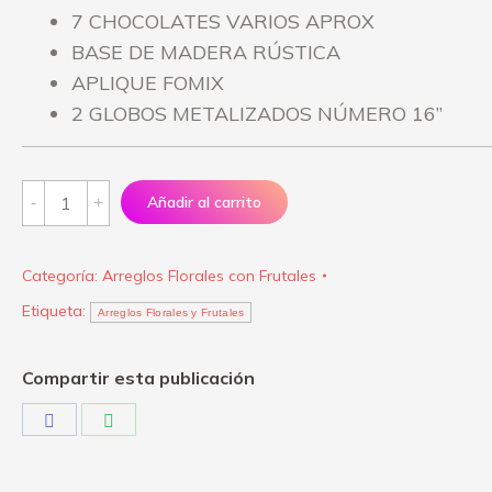
7 CHOCOLATES VARIOS APROX
BASE DE MADERA RÚSTICA
APLIQUE FOMIX
2 GLOBOS METALIZADOS NÚMERO 16”
Arreglo
Añadir al carrito
"Pienso
en
Categoría:
Arreglos Florales con Frutales
Ti"
Etiqueta:
quantity
Arreglos Florales y Frutales
Compartir esta publicación
Share
Share
on
on
Facebook
WhatsApp