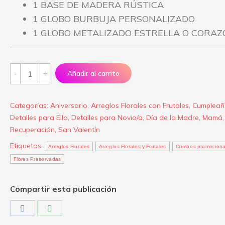
1 BASE DE MADERA RÚSTICA
1 GLOBO BURBUJA PERSONALIZADO
1 GLOBO METALIZADO ESTRELLA O CORAZO
Arreglo
Añadir al carrito
Floral
“Para
Categorías:
Aniversario
,
Arreglos Florales con Frutales
,
Cumpleañ
enamorarte”
Detalles para Ella
,
Detalles para Novio/a
,
Día de la Madre
,
Mamá
,
quantity
Recuperación
,
San Valentín
Etiquetas:
Arreglos Florales
Arreglos Florales y Frutales
Combos promociona
Flores Preservadas
Compartir esta publicación
Share
Share
on
on