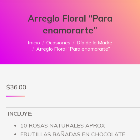
Arreglo Floral “Para
enamorarte”
Estás aquí:
Inicio
Ocasiones
Día de la Madre
Arreglo Floral “Para enamorarte”
$
36.00
INCLUYE:
10 ROSAS NATURALES APROX
FRUTILLAS BAÑADAS EN CHOCOLATE