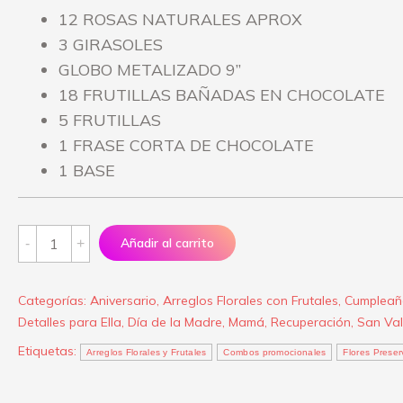
12 ROSAS NATURALES APROX
3 GIRASOLES
GLOBO METALIZADO 9”
18 FRUTILLAS BAÑADAS EN CHOCOLATE
5 FRUTILLAS
1 FRASE CORTA DE CHOCOLATE
1 BASE
Arreglo
Añadir al carrito
“Y
siempre
Categorías:
Aniversario
,
Arreglos Florales con Frutales
,
Cumpleañ
cuidar
Detalles para Ella
,
Día de la Madre
,
Mamá
,
Recuperación
,
San Val
tu
Etiquetas:
Arreglos Florales y Frutales
Combos promocionales
Flores Prese
sonrisa”
quantity