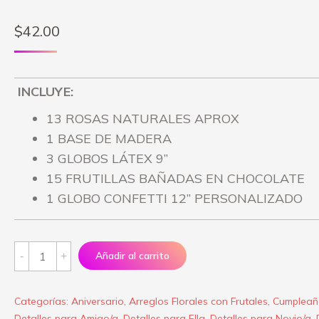
$
42.00
INCLUYE:
13 ROSAS NATURALES APROX
1 BASE DE MADERA
3 GLOBOS LÁTEX 9”
15 FRUTILLAS BAÑADAS EN CHOCOLATE
1 GLOBO CONFETTI 12” PERSONALIZADO
Arreglo
Añadir al carrito
“Mi
Fortuna”
Categorías:
Aniversario
,
Arreglos Florales con Frutales
,
Cumpleañ
quantity
Detalles para Amigo/a
,
Detalles para Ella
,
Detalles para Novio/a
,