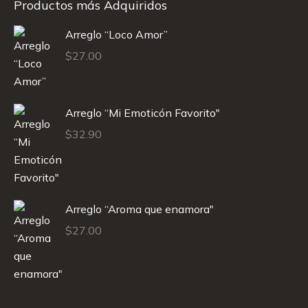
Productos más Adquiridos
Arreglo “Loco Amor”
$
27.00
Arreglo “Mi Emoticón Favorito"
$
32.90
Arreglo “Aroma que enamora"
$
27.00