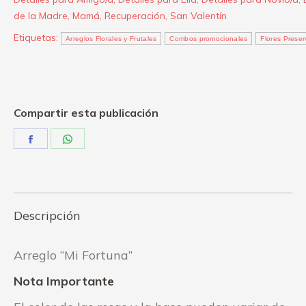
de la Madre
,
Mamá
,
Recuperación
,
San Valentín
Etiquetas:
Arreglos Florales y Frutales
Combos promocionales
Flores Prese
Compartir esta publicación
Share
Share
on
on
Facebook
WhatsApp
Descripción
Arreglo “Mi Fortuna”
Nota Importante