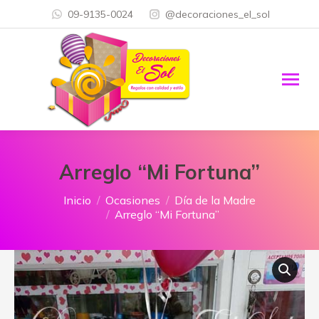
09-9135-0024
@decoraciones_el_sol
Arreglo “Mi Fortuna”
Estás aquí:
Inicio
Ocasiones
Día de la Madre
Arreglo “Mi Fortuna”