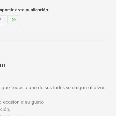
partir esta publicación
Share
Share
on
on
Facebook
WhatsApp
cm
 que todos o uno de sus lados se caigan al alzar
a ocasión a su gusto
ción.