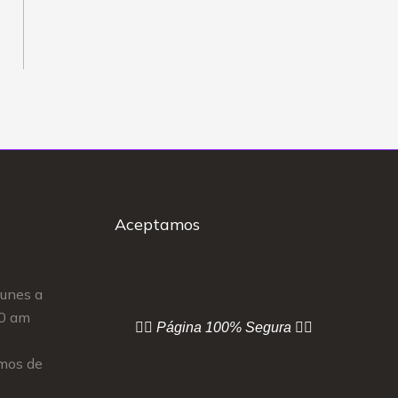
Aceptamos
Lunes a
00 am
👇🏻 Página
100% Segura 👇🏻
mos de