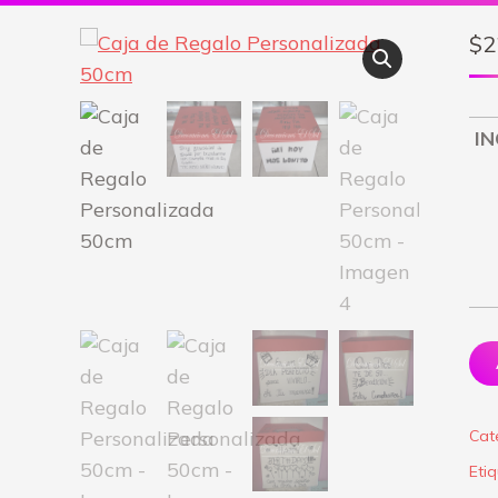
$
2
IN
Cat
Eti