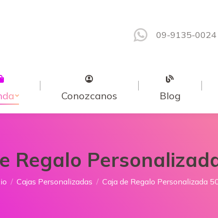
09-9135-0024
nda
Conozcanos
Blog
de Regalo Personalizad
tás aquí:
cio
Cajas Personalizadas
Caja de Regalo Personalizada 