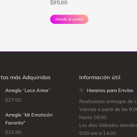
$
95.00
Añadir al carrito
tos más Adquiridos
Información útil
Arreglo “Loco Amor”
Horarios para Envíos
$
27.00
Realizamos entregas de 
Viernes a partir de las 8:
Arreglo “Mi Emoticón
hasta 18:00.
Favorito"
Los días Sábados atende
$
32.90
9:00 am a 14:00.