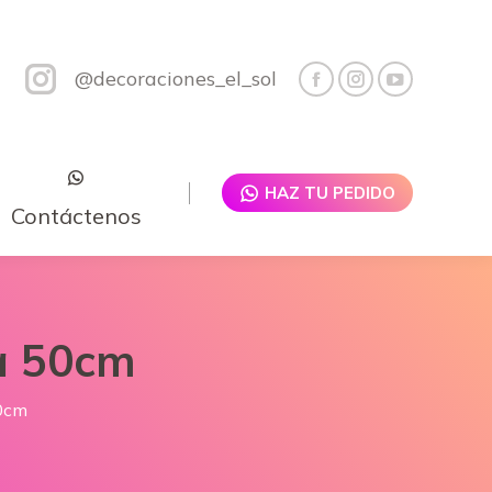
@decoraciones_el_sol
HAZ TU PEDIDO
Contáctenos
a 50cm
50cm