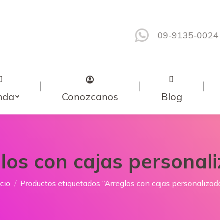
09-9135-0024
nda
Conozcanos
Blog
los con cajas personal
tás aquí:
icio
Productos etiquetados “Arreglos con cajas personalizad