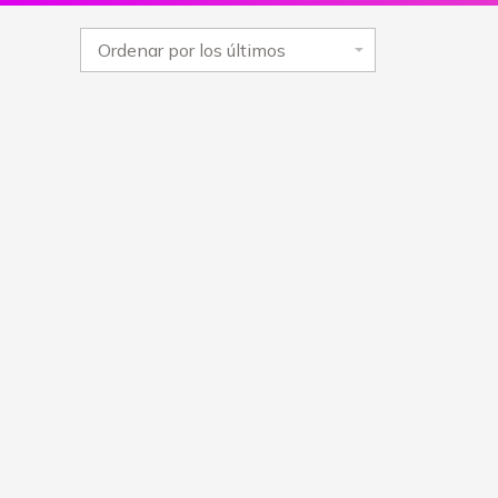
Caja de regalo
Caja
personalizada sweet 50
personal
cms