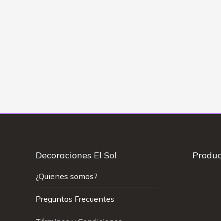
Peluche Gigante en Caja
Ramo de Gi
Explosiva
Gigante e
$
35.00
Decoraciones El Sol
Produc
¿Quienes somos?
Preguntas Frecuentes