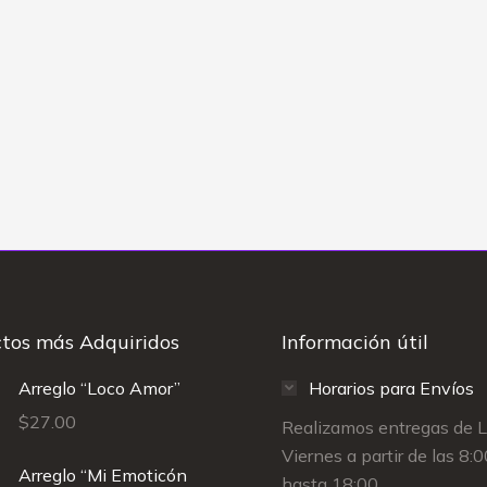
rasoles Peluche
Peluche Stitch en Caja
n Caja Sorpresa
Sorpresa
$
95.00
$
145.00
tos más Adquiridos
Información útil
Arreglo “Loco Amor”
Horarios para Envíos
$
27.00
Realizamos entregas de 
Viernes a partir de las 8:
Arreglo “Mi Emoticón
hasta 18:00.