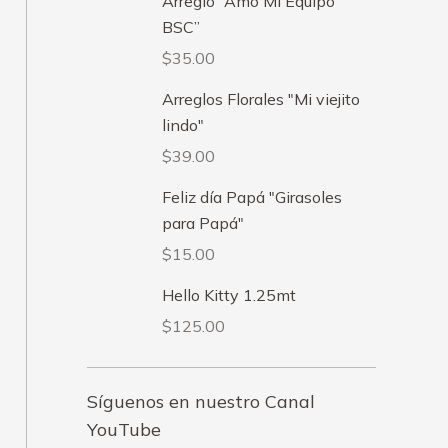
Arreglo “Amo Mi Equipo
BSC”
$
35.00
Arreglos Florales "Mi viejito
lindo"
$
39.00
Feliz día Papá "Girasoles
para Papá"
$
15.00
Hello Kitty 1.25mt
$
125.00
Síguenos en nuestro Canal
YouTube