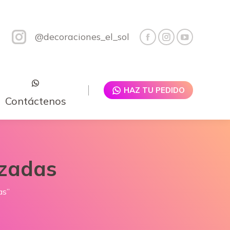
@decoraciones_el_sol
HAZ TU PEDIDO
Contáctenos
izadas
as”