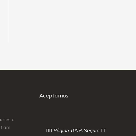
Aceptamos
Lunes a
00 am
👇🏻 Página
100% Segura 👇🏻