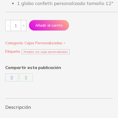
1 globo confetti personalizado tamaño 12″
Girasoles
Añadir al carrito
+
Chocolates
Categoría:
Cajas Personalizadas
en
Etiqueta:
Caja
Arreglos con cajas personalizadas
Personalizada
quantity
Compartir esta publicación
Share
Share
on
on
Facebook
WhatsApp
Descripción