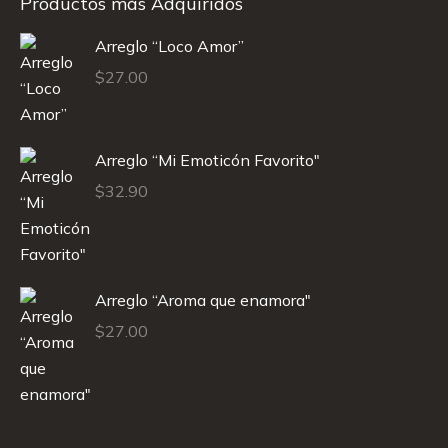
Productos más Adquiridos
Arreglo “Loco Amor”
$
27.00
Arreglo “Mi Emoticón Favorito"
$
32.90
Arreglo “Aroma que enamora"
$
27.00