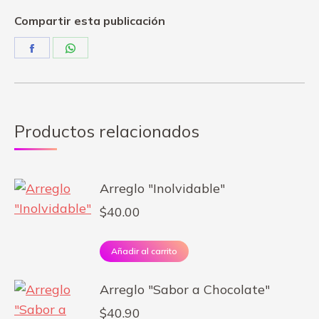
quantity
Compartir esta publicación
Share
Share
on
on
Facebook
WhatsApp
Productos relacionados
Arreglo "Inolvidable"
$
40.00
Añadir al carrito
Arreglo "Sabor a Chocolate"
$
40.90