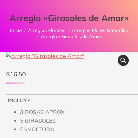
Arreglo «Girasoles de Amor»
Estás aquí:
Inicio
Arreglos Florales
Arreglos Flores Naturales
Arreglo «Girasoles de Amor»
$
16.50
INCLUYE:
3 ROSAS APROX
5 GIRASOLES
ENVOLTURA