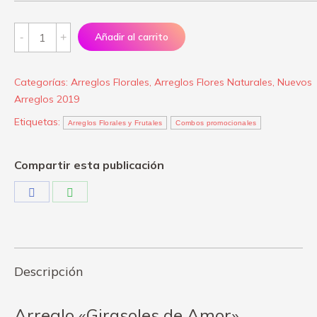
Arreglo
Añadir al carrito
"Girasoles
de
Categorías:
Arreglos Florales
,
Arreglos Flores Naturales
,
Nuevos
Amor"
Arreglos 2019
quantity
Etiquetas:
Arreglos Florales y Frutales
Combos promocionales
Compartir esta publicación
Share
Share
on
on
Facebook
WhatsApp
Descripción
Arreglo «Girasoles de Amor»