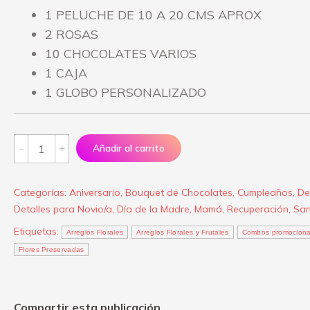
1 PELUCHE DE 10 A 20 CMS APROX
2 ROSAS
10 CHOCOLATES VARIOS
1 CAJA
1 GLOBO PERSONALIZADO
Bouquet
Añadir al carrito
de
Chocolates
Categorías:
Aniversario
,
Bouquet de Chocolates
,
Cumpleaños
,
De
“Mi
Detalles para Novio/a
,
Día de la Madre
,
Mamá
,
Recuperación
,
San
tierno
Etiquetas:
Arreglos Florales
Arreglos Florales y Frutales
Combos promociona
corazón”
Flores Preservadas
quantity
Compartir esta publicación