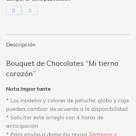
Share
Share
on
on
Facebook
WhatsApp
Descripción
Bouquet de Chocolates “Mi tierno
corazón”
Nota Importante
* Los modelos y colores de peluche, globo y caja
pueden cambiar de acuerdo a la disponibilidad
* Solicitar este arreglo con 4 horas de
anticipación
* Para envíos a domicilio revisa
Términos y