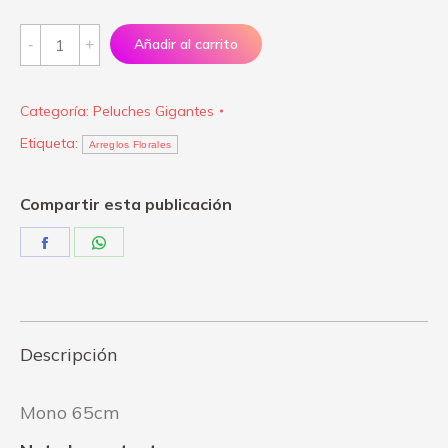
Mono
Añadir al carrito
65cm
quantity
Categoría:
Peluches Gigantes
Etiqueta:
Arreglos Florales
Compartir esta publicación
Share
Share
on
on
Facebook
WhatsApp
Descripción
Mono 65cm