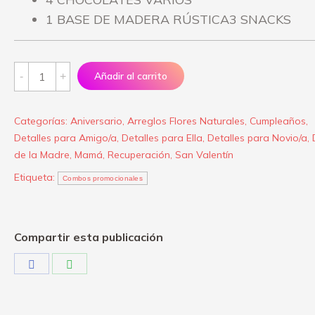
1 BASE DE MADERA RÚSTICA3 SNACKS
Arreglo
Añadir al carrito
"Precioso"
quantity
Categorías:
Aniversario
,
Arreglos Flores Naturales
,
Cumpleaños
,
Detalles para Amigo/a
,
Detalles para Ella
,
Detalles para Novio/a
,
de la Madre
,
Mamá
,
Recuperación
,
San Valentín
Etiqueta:
Combos promocionales
Compartir esta publicación
Share
Share
on
on
Facebook
WhatsApp