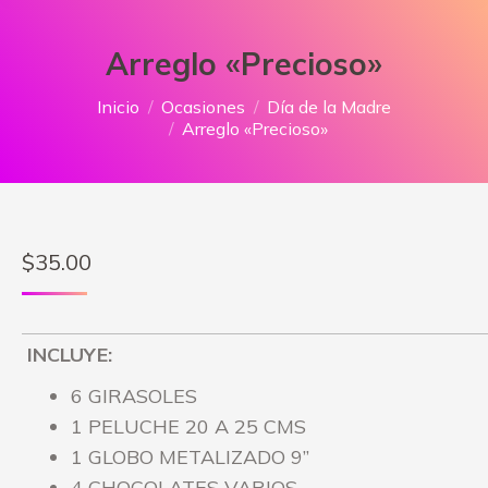
Arreglo «Precioso»
Estás aquí:
Inicio
Ocasiones
Día de la Madre
Arreglo «Precioso»
$
35.00
INCLUYE:
6 GIRASOLES
1 PELUCHE 20 A 25 CMS
1 GLOBO METALIZADO 9”
4 CHOCOLATES VARIOS