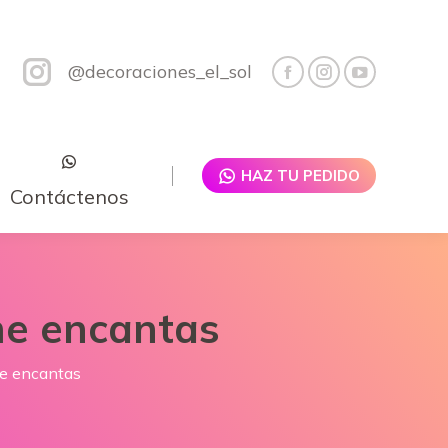
@decoraciones_el_sol
HAZ TU PEDIDO
Contáctenos
me encantas
me encantas