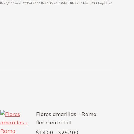
 Imagina la sonrisa que traerás al rostro de esa persona especial
Flores amarillas - Ramo
floricienta full
Rango
$
14.00
-
$
292.00