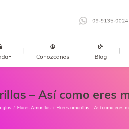
09-9135-0024
nda
Conozcanos
Blog
rillas – Así como eres 
í:
reglos
Flores Amarillas
Flores amarillas – Así como eres 