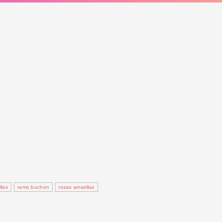
llas
ramo buchon
rosas amarillas