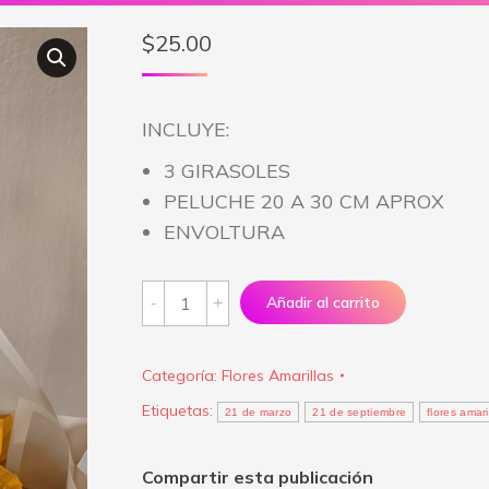
$
25.00
INCLUYE:
3 GIRASOLES
PELUCHE 20 A 30 CM APROX
ENVOLTURA
Flores
Añadir al carrito
amarillas
-
Categoría:
Flores Amarillas
Así
Etiquetas:
como
21 de marzo
21 de septiembre
flores amari
eres
me
Compartir esta publicación