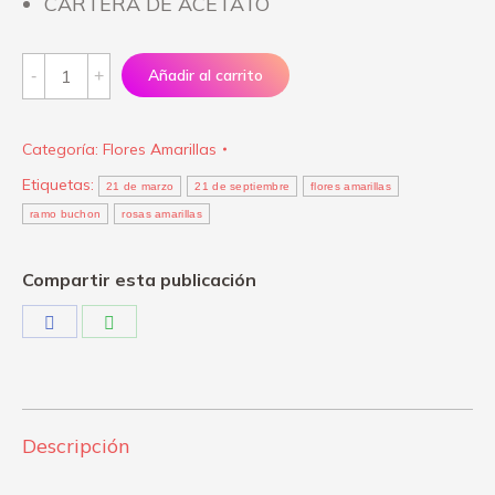
CARTERA DE ACETATO
Flores
Añadir al carrito
amarillas
-
Categoría:
Flores Amarillas
Canasta
Etiquetas:
floricienta
21 de marzo
21 de septiembre
flores amarillas
ramo buchon
rosas amarillas
quantity
Compartir esta publicación
Share
Share
on
on
Facebook
WhatsApp
Descripción