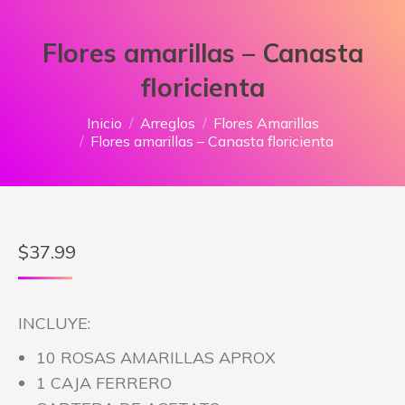
Flores amarillas – Canasta
floricienta
Estás aquí:
Inicio
Arreglos
Flores Amarillas
Flores amarillas – Canasta floricienta
$
37.99
INCLUYE:
10 ROSAS AMARILLAS APROX
1 CAJA FERRERO