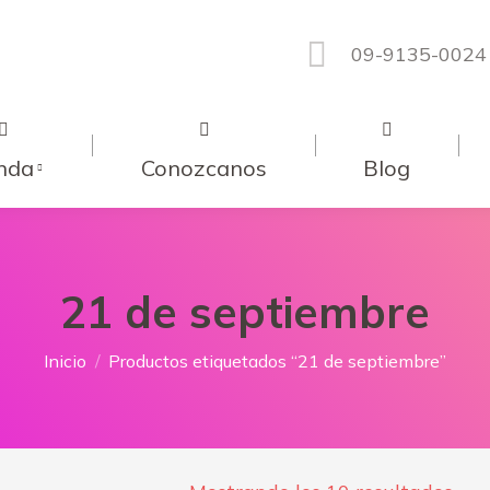
09-9135-0024
nda
Conozcanos
Blog
21 de septiembre
Estás aquí:
Inicio
Productos etiquetados “21 de septiembre”