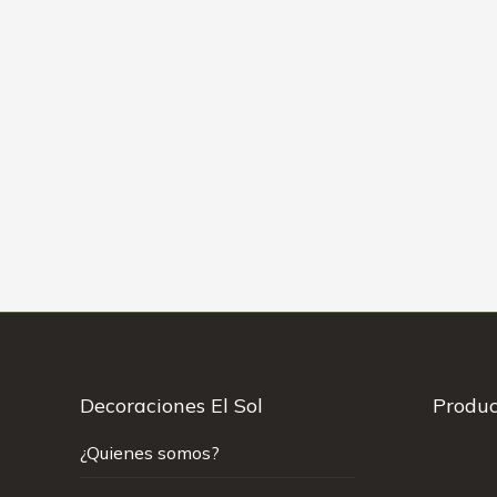
Flores amarillas – Ramo
buchón floricienta
$
30.00
Decoraciones El Sol
Produc
¿Quienes somos?