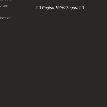
00 am
👇🏻 Página
100% Segura 👇🏻
mos de
.