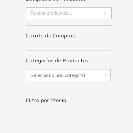
enado
imos
Carrito de Compras
Categorías de Productos
Filtro por Precio
Precio
Precio
mínimo
máximo