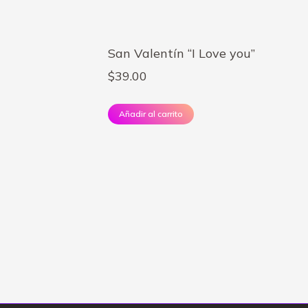
San Valentín “I Love you”
$
39.00
Añadir al carrito