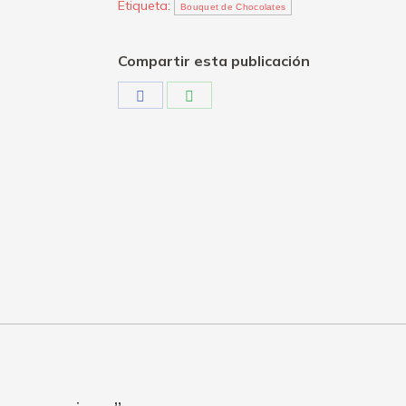
Etiqueta:
chocolate
Bouquet de Chocolates
premium”
quantity
Compartir esta publicación
Share
Share
on
on
Facebook
WhatsApp