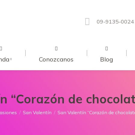
09-9135-0024
nda
Conozcanos
Blog
ín “Corazón de chocola
í:
asiones
San Valentín
San Valentín “Corazón de chocola