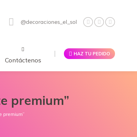
@decoraciones_el_sol
HAZ TU PEDIDO
Contáctenos
te premium”
te premium”