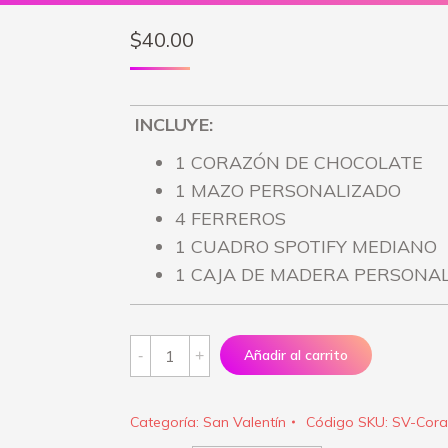
$
40.00
INCLUYE:
1 CORAZÓN DE CHOCOLATE
1 MAZO PERSONALIZADO
4 FERREROS
1 CUADRO SPOTIFY MEDIANO
1 CAJA DE MADERA PERSONA
San
Añadir al carrito
Valentín
“Corazón
Categoría:
San Valentín
Código SKU:
SV-Cora
de