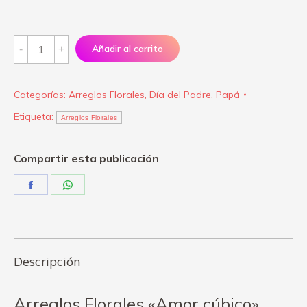
Arreglos
Añadir al carrito
Florales
"Amor
Categorías:
Arreglos Florales
,
Día del Padre
,
Papá
cúbico"
Etiqueta:
quantity
Arreglos Florales
Compartir esta publicación
Share
Share
on
on
Facebook
WhatsApp
Descripción
Arreglos Florales «Amor cúbico»