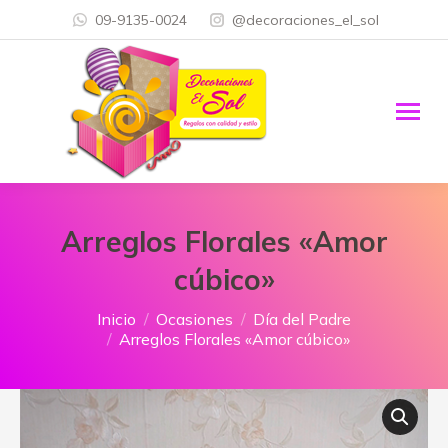
09-9135-0024
@decoraciones_el_sol
Arreglos Florales «Amor
cúbico»
Estás aquí:
Inicio
Ocasiones
Día del Padre
Arreglos Florales «Amor cúbico»