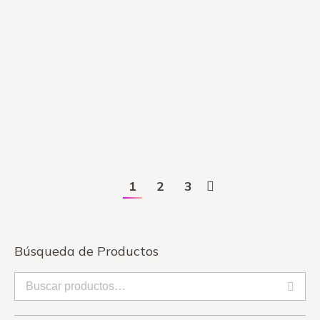
Arreglo «La pieza de mi corazón» RA4
$
23.50
1
2
3
Búsqueda de Productos