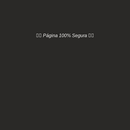
👇🏻 Página
100% Segura 👇🏻