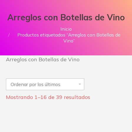
Arreglos con Botellas de Vino
Estás aquí:
Inicio
Productos etiquetados “Arreglos con Botellas de
Vino”
Arreglos con Botellas de Vino
Ordenado
Mostrando 1–16 de 39 resultados
por
los
últimos