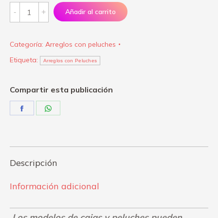
Arreglo
Añadir al carrito
"Dulce
Compañia"
Categoría:
Arreglos con peluches
quantity
Etiqueta:
Arreglos con Peluches
Compartir esta publicación
Share
Share
on
on
Facebook
WhatsApp
Descripción
Información adicional
Los modelos de cajas y peluches pueden