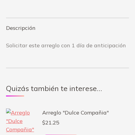
on
on
Facebook
WhatsApp
Descripción
Solicitar este arreglo con 1 día de anticipación
Quizás también te interese…
Arreglo "Dulce Compañia"
$
21.25