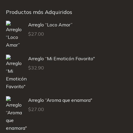
Productos más Adquiridos
Arreglo “Loco Amor”
$
27.00
Arreglo “Mi Emoticón Favorito"
$
32.90
Arreglo “Aroma que enamora"
$
27.00