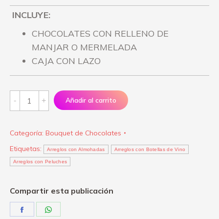
INCLUYE:
CHOCOLATES CON RELLENO DE
MANJAR O MERMELADA
CAJA CON LAZO
Caja
Añadir al carrito
de
Chocolates
Categoría:
Bouquet de Chocolates
(15-
Etiquetas:
20
Arreglos con Almohadas
Arreglos con Botellas de Vino
Arreglos con Peluches
UNIDS)
quantity
Compartir esta publicación
Share
Share