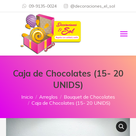
09-9135-0024
@decoraciones_el_sol
Caja de Chocolates (15- 20
UNIDS)
Estás aquí:
Inicio
Arreglos
Bouquet de Chocolates
Caja de Chocolates (15- 20 UNIDS)