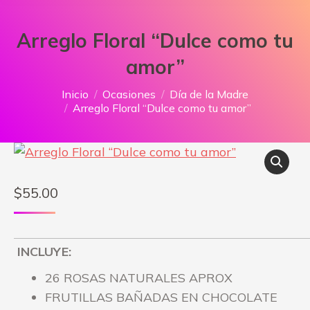
Arreglo Floral “Dulce como tu
amor”
Estás aquí:
Inicio
Ocasiones
Día de la Madre
Arreglo Floral “Dulce como tu amor”
$
55.00
INCLUYE:
26 ROSAS NATURALES APROX
FRUTILLAS BAÑADAS EN CHOCOLATE