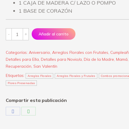
1 CAJA DE MADERA C/ LAZO O POMPO
1 BASE DE CORAZÓN
Arreglo
Añadir al carrito
Floral
“Dulce
Categorías:
Aniversario
,
Arreglos Florales con Frutales
,
Cumpleañ
como
Detalles para Ella
,
Detalles para Novio/a
,
Día de la Madre
,
Mamá
,
tu
Recuperación
,
San Valentín
amor”
Etiquetas:
Arreglos Florales
Arreglos Florales y Frutales
Combos promociona
quantity
Flores Preservadas
Compartir esta publicación
Share
Share
on
on
Facebook
WhatsApp