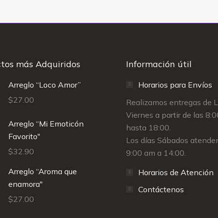
tos más Adquiridos
Información útil
Arreglo “Loco Amor”
Horarios para Envíos
$
27.00
Realizamos entregas de 
Viernes a partir de las 8:
Arreglo “Mi Emoticón
hasta 18:00.
Favorito"
Los días Sábados atende
$
32.90
9:00 am a 14:00.
Arreglo “Aroma que
Horarios de Atención
enamora"
Contáctenos
$
27.00