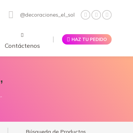
@decoraciones_el_sol
HAZ TU PEDIDO
Contáctenos
”
”
Búsqueda de Productos