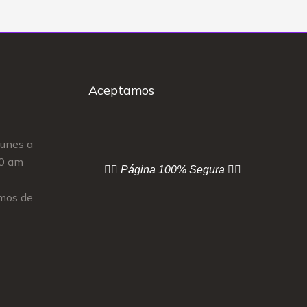
Aceptamos
Lunes a
00 am
👇🏻 Página
100% Segura 👇🏻
mos de