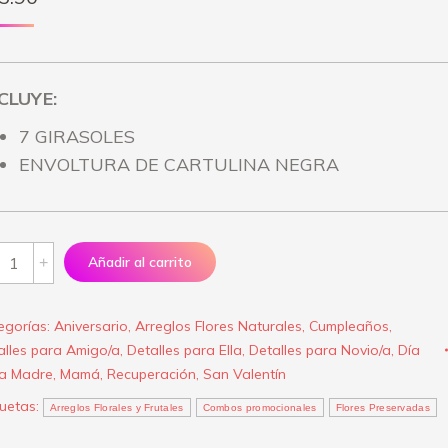
CLUYE:
7 GIRASOLES
ENVOLTURA DE CARTULINA NEGRA
reglo
Añadir al carrito
el
egorías:
Aniversario
,
Arreglos Flores Naturales
,
Cumpleaños
,
alles para Amigo/a
,
Detalles para Ella
,
Detalles para Novio/a
,
Día
or”
la Madre
,
Mamá
,
Recuperación
,
San Valentín
antity
quetas:
Arreglos Florales y Frutales
Combos promocionales
Flores Preservadas