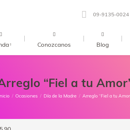
09-9135-0024
nda
Conozcanos
Blog
Arreglo “Fiel a tu Amor
Estás aquí:
nicio
Ocasiones
Día de la Madre
Arreglo “Fiel a tu Amor
5.90