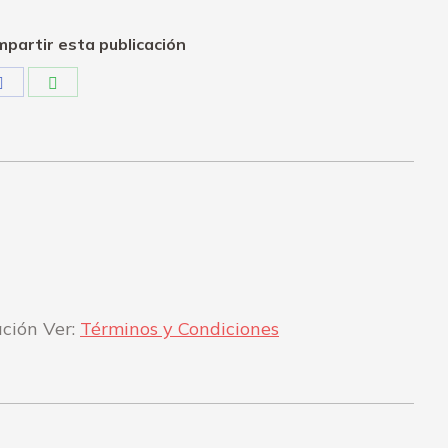
partir esta publicación
Share
Share
on
on
Facebook
WhatsApp
ación Ver:
Términos y Condiciones