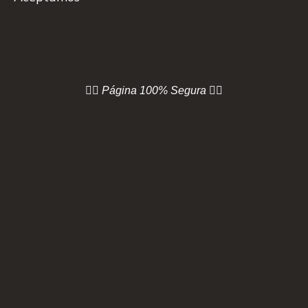
👇🏻 Página
100% Segura 👇🏻