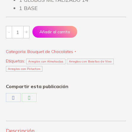
1 BASE
Arreglo
Añadir al carrito
"Eres
mi
Categoría:
Bouquet de Chocolates
sueño"
Etiquetas:
quantity
Arreglos con Almohadas
Arreglos con Botellas de Vino
Arreglos con Peluches
Compartir esta publicación
Share
Share
on
on
Facebook
WhatsApp
Descripción