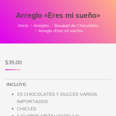
Arreglo «Eres mi sueño»
Estás aquí:
Inicio
Arreglos
Bouquet de Chocolates
Arreglo «Eres mi sueño»
$
35.00
INCLUYE:
15 CHOCOLATES Y DULCES VARIOS
IMPORTADOS
CHICLES
1 GLOBOS METALIZADO 14”