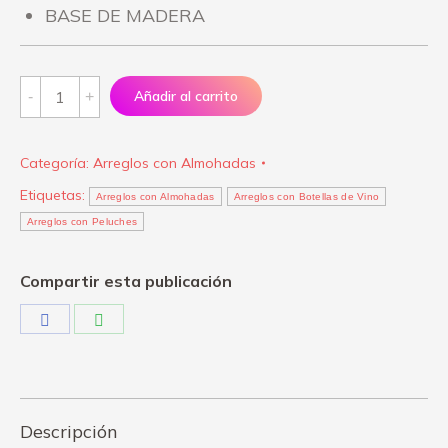
BASE DE MADERA
Arreglo
Añadir al carrito
"Fotos
y
Categoría:
Arreglos con Almohadas
Recuerdos"
Etiquetas:
quantity
Arreglos con Almohadas
Arreglos con Botellas de Vino
Arreglos con Peluches
Compartir esta publicación
Share
Share
on
on
Facebook
WhatsApp
Descripción