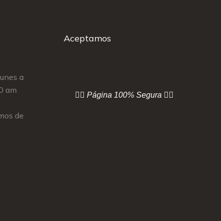
Aceptamos
Lunes a
00 am
👇🏻 Página
100% Segura 👇🏻
mos de