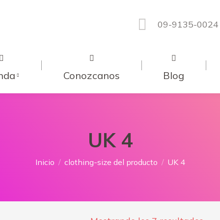
09-9135-0024
nda
Conozcanos
Blog
UK 4
Estás aquí:
Inicio
clothing-size del producto
UK 4