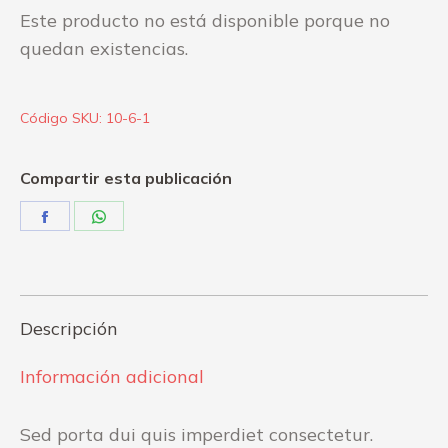
Este producto no está disponible porque no
quedan existencias.
Código SKU:
10-6-1
Compartir esta publicación
Share
Share
on
on
Facebook
WhatsApp
Descripción
Información adicional
Sed porta dui quis imperdiet consectetur.