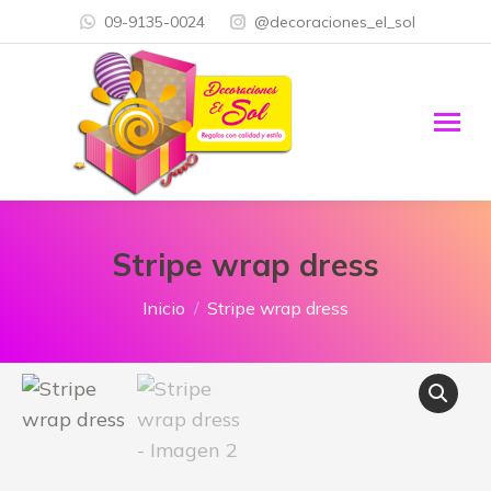
09-9135-0024
@decoraciones_el_sol
Stripe wrap dress
Estás aquí:
Inicio
Stripe wrap dress