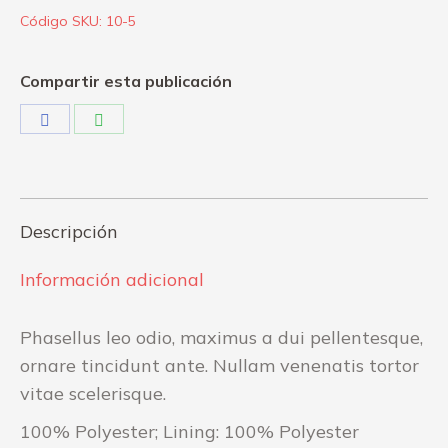
Código SKU:
10-5
Compartir esta publicación
Share
Share
on
on
Facebook
WhatsApp
Descripción
Información adicional
Phasellus leo odio, maximus a dui pellentesque,
ornare tincidunt ante. Nullam venenatis tortor
vitae scelerisque.
100% Polyester; Lining: 100% Polyester