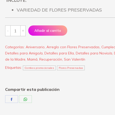
INCLUYE:
VARIEDAD DE FLORES PRESERVADAS
Variedad
Añadir al carrito
de
Flores
Categorías:
Aniversario
,
Arreglo con Flores Preservadas
,
Cumple
Preservadas
Detalles para Amigo/a
,
Detalles para Ella
,
Detalles para Novio/a
,
quantity
de la Madre
,
Mamá
,
Recuperación
,
San Valentín
Etiquetas:
Combos promocionales
Flores Preservadas
Compartir esta publicación
Share
Share
on
on
Facebook
WhatsApp