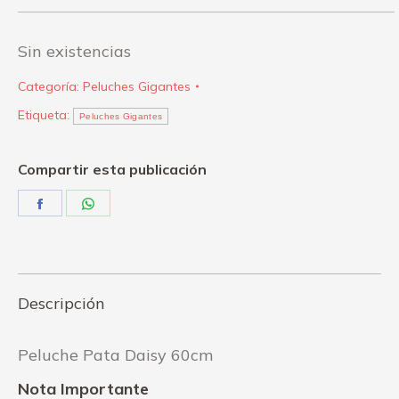
Sin existencias
Categoría:
Peluches Gigantes
Etiqueta:
Peluches Gigantes
Compartir esta publicación
Share
Share
on
on
Facebook
WhatsApp
Descripción
Peluche Pata Daisy 60cm
Nota Importante