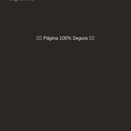
👇🏻 Página
100% Segura 👇🏻