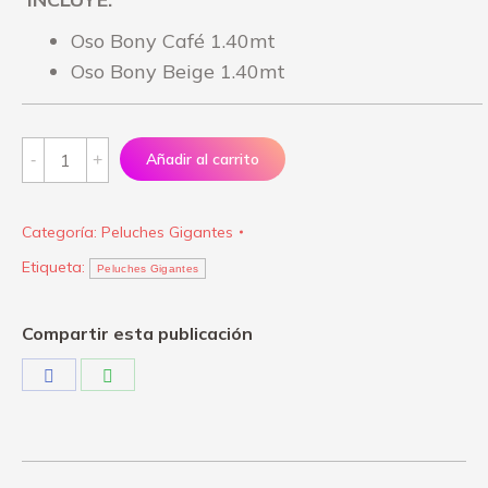
Oso Bony Café 1.40mt
Oso Bony Beige 1.40mt
Oso
Añadir al carrito
Bony
1.40mt
Categoría:
Peluches Gigantes
quantity
Etiqueta:
Peluches Gigantes
Compartir esta publicación
Share
Share
on
on
Facebook
WhatsApp