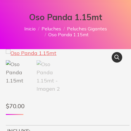
Oso Panda 1.15mt
Estás aquí:
Inicio
Peluches
Peluches Gigantes
Oso Panda 1.15mt
$
70.00
INCLUYE: