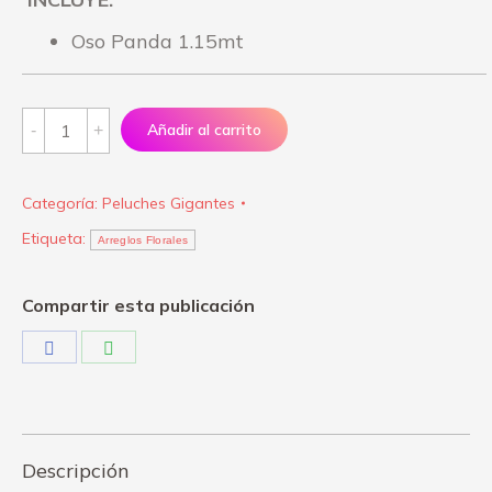
Oso Panda 1.15mt
Oso
Añadir al carrito
Panda
1.15mt
Categoría:
Peluches Gigantes
quantity
Etiqueta:
Arreglos Florales
Compartir esta publicación
Share
Share
on
on
Facebook
WhatsApp
Descripción