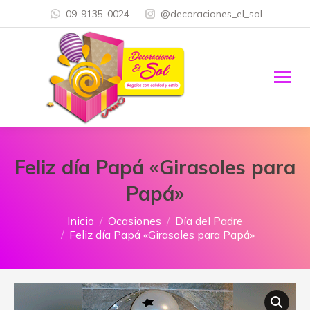
09-9135-0024
@decoraciones_el_sol
Feliz día Papá «Girasoles para
Papá»
Estás aquí:
Inicio
Ocasiones
Día del Padre
Feliz día Papá «Girasoles para Papá»