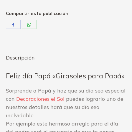
Papá"
quantity
Compartir esta publicación
Share
Share
on
on
Facebook
WhatsApp
Descripción
Feliz día Papá «Girasoles para Papá»
Sorprende a Papá y haz que su día sea especial
con
Decoraciones el Sol
puedes lograrlo uno de
nuestros detalles hará que su día sea
inolvidable
Por ejemplo este hermoso arreglo para el día
del padre será el causante de que te ganes