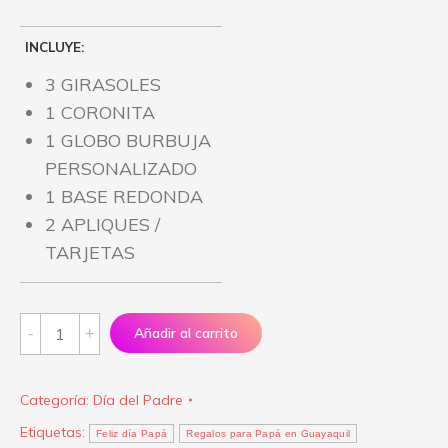
INCLUYE:
3 GIRASOLES
1 CORONITA
1 GLOBO BURBUJA
PERSONALIZADO
1 BASE REDONDA
2 APLIQUES /
TARJETAS
Feliz
Añadir al carrito
día
Papá
Categoría:
Día del Padre
"Girasoles
Etiquetas:
para
Feliz día Papá
Regalos para Papá en Guayaquil