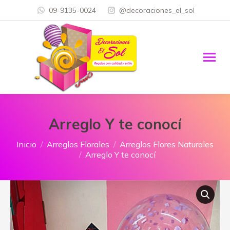
09-9135-0024
@decoraciones_el_sol
Arreglo Y te conocí
Estás aquí:
Inicio
Arreglos Florales
Arreglos Flores Naturales
Arreglo Y te conocí