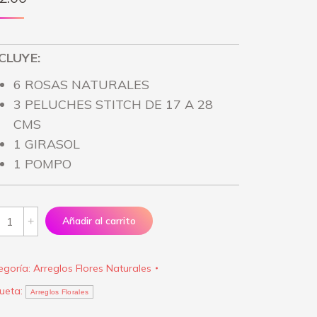
CLUYE:
6 ROSAS NATURALES
3 PELUCHES STITCH DE 17 A 28
CMS
1 GIRASOL
1 POMPO
reglo
Añadir al carrito
iz
mple
egoría:
Arreglos Flores Naturales
or
queta:
antity
Arreglos Florales