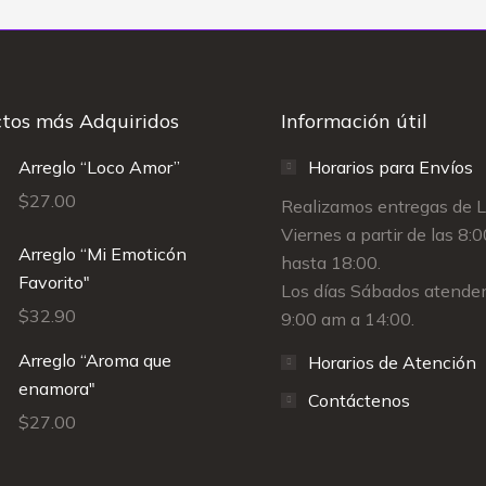
tos más Adquiridos
Información útil
Arreglo “Loco Amor”
Horarios para Envíos
$
27.00
Realizamos entregas de 
Viernes a partir de las 8:
Arreglo “Mi Emoticón
hasta 18:00.
Favorito"
Los días Sábados atende
$
32.90
9:00 am a 14:00.
Arreglo “Aroma que
Horarios de Atención
enamora"
Contáctenos
$
27.00