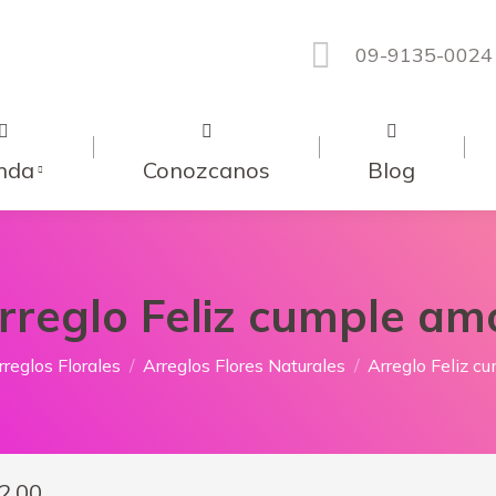
09-9135-0024
nda
Conozcanos
Blog
rreglo Feliz cumple am
uí:
rreglos Florales
Arreglos Flores Naturales
Arreglo Feliz c
2.00