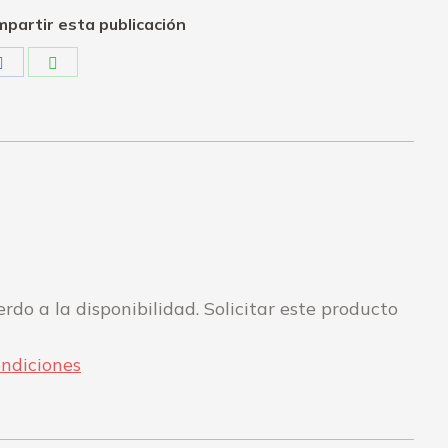
partir esta publicación
Share
Share
on
on
Facebook
WhatsApp
rdo a la disponibilidad. Solicitar este producto
ndiciones