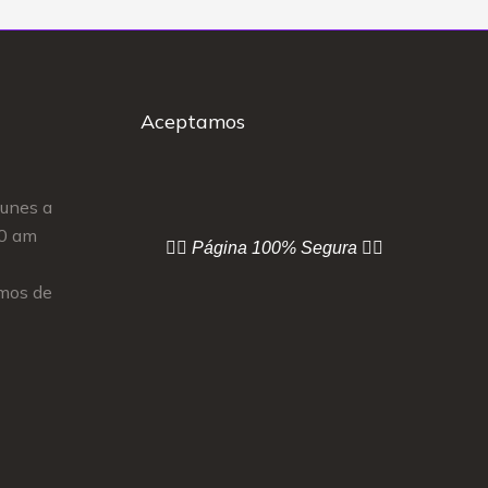
Aceptamos
Lunes a
00 am
👇🏻 Página
100% Segura 👇🏻
mos de