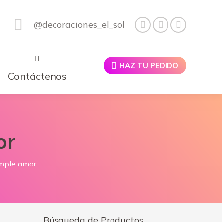
@decoraciones_el_sol
HAZ TU PEDIDO
Contáctenos
or
umple amor
Búsqueda de Productos